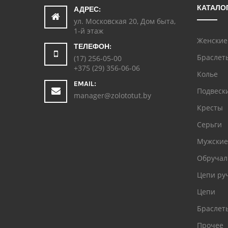
КАТАЛО
АДРЕС:
ул. Московская 20, Дом быта,
1-й этаж
Женские
ТЕЛЕФОН:
Браслет
(17) 256-05-00
+375 (29) 356-06-06
Колье
EMAIL:
Подвеск
manager@zolototut.by
Кресты
Серьги
Мужские
Обручал
Цепи ру
Цепи
Браслет
Прочее