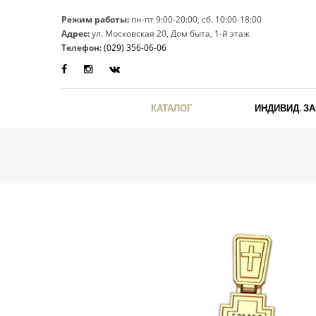
S
k
Режим работы:
пн-пт 9:00-20:00, сб. 10:00-18:00
i
Адрес:
ул. Московская 20, Дом быта, 1-й этаж
p
Телефон:
(029) 356-06-06
t
o
m
a
КАТАЛОГ
ИНДИВИД. З
i
n
c
o
n
t
e
n
t