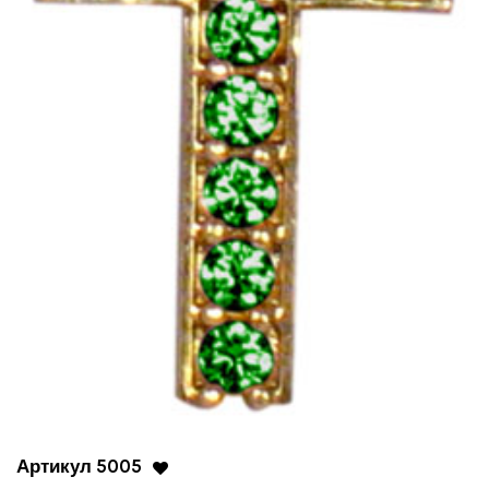
t
i
o
n
Артикул 5005